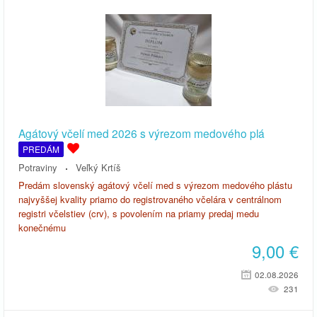
Agátový včelí med 2026 s výrezom medového plá
PREDÁM
Potraviny
Veľký Krtíš
Predám slovenský agátový včelí med s výrezom medového plástu
najvyššej kvality priamo do registrovaného včelára v centrálnom
registri včelstiev (crv), s povolením na priamy predaj medu
konečnému
9,00
€
02.08.2026
231