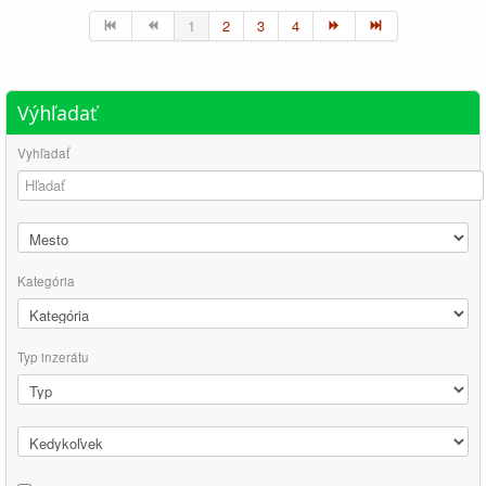
1
2
3
4
Výhľadať
Vyhľadať
Kategória
Typ inzerátu