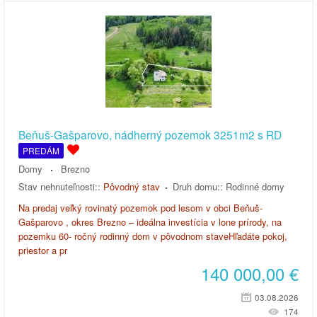
Beňuš-Gašparovo, nádherný pozemok 3251m2 s RD
PREDÁM
Domy
Brezno
Stav nehnuteľnosti::
Pôvodný stav
Druh domu::
Rodinné domy
Na predaj veľký rovinatý pozemok pod lesom v obci Beňuš-
Gašparovo , okres Brezno – ideálna investícia v lone prírody, na
pozemku 60- ročný rodinný dom v pôvodnom staveHľadáte pokoj,
priestor a pr
140 000,00
€
03.08.2026
174