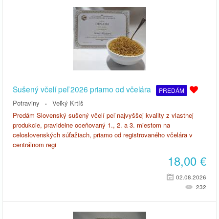
Sušený včelí peľ 2026 priamo od včelára
PREDÁM
Potraviny
Veľký Krtíš
Predám Slovenský sušený včelí peľ najvyššej kvality z vlastnej
produkcie, pravidelne oceňovaný 1., 2. a 3. miestom na
celoslovenských súťažiach, priamo od registrovaného včelára v
centrálnom regi
18,00
€
02.08.2026
232