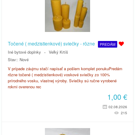
Točené ( medzistienkové) sviečky - rôzne
PREDÁM
Iné bytové doplnky
Veľký Krtíš
Stav::
Nové
V prípade záujmu stačí napísať a pošlem komplet ponukuPredám
rôzne točené ( medzistienkové) voskové sviečky zo 100%
prírodného vosku, vlastnej výroby. Sviečky sú ručne vyrobené
rokmi overenou rec
1,00
€
02.08.2026
215