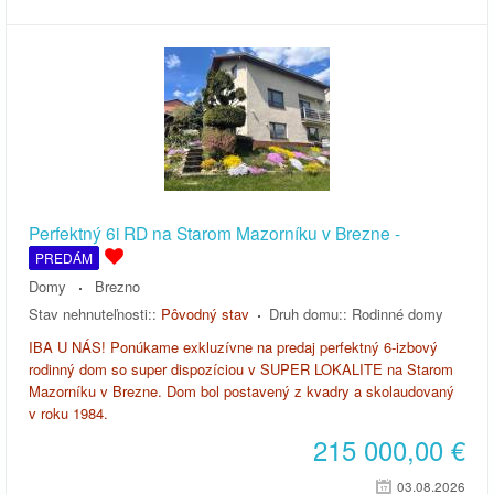
Perfektný 6i RD na Starom Mazorníku v Brezne -
PREDÁM
Domy
Brezno
Stav nehnuteľnosti::
Pôvodný stav
Druh domu::
Rodinné domy
IBA U NÁS! Ponúkame exkluzívne na predaj perfektný 6-izbový
rodinný dom so super dispozíciou v SUPER LOKALITE na Starom
Mazorníku v Brezne. Dom bol postavený z kvadry a skolaudovaný
v roku 1984.
215 000,00
€
03.08.2026