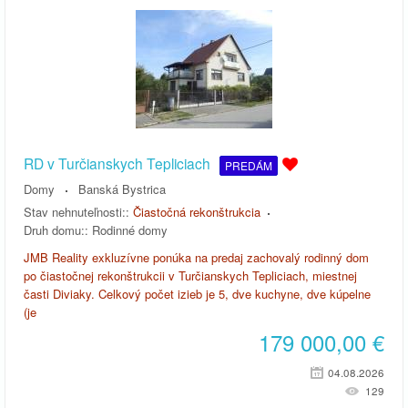
RD v Turčianskych Tepliciach
PREDÁM
Domy
Banská Bystrica
Stav nehnuteľnosti::
Čiastočná rekonštrukcia
Druh domu::
Rodinné domy
JMB Reality exkluzívne ponúka na predaj zachovalý rodinný dom
po čiastočnej rekonštrukcii v Turčianskych Tepliciach, miestnej
časti Diviaky. Celkový počet izieb je 5, dve kuchyne, dve kúpelne
(je
179 000,00
€
04.08.2026
129