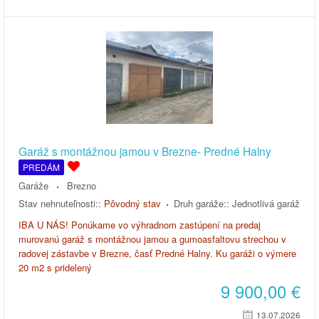
Garáž s montážnou jamou v Brezne- Predné Halny
PREDÁM
Garáže
Brezno
Stav nehnuteľnosti::
Pôvodný stav
Druh garáže::
Jednotlivá garáž
IBA U NÁS! Ponúkame vo výhradnom zastúpení na predaj
murovanú garáž s montážnou jamou a gumoasfaltovu strechou v
radovej zástavbe v Brezne, časť Predné Halny. Ku garáži o výmere
20 m2 s pridelený
9 900,00
€
13.07.2026