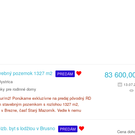
83 600,0
tavebný pozemok 1327 m2
PREDÁM
ystrica
13.07.
ky pre rodinné domy
r/m2! Ponúkame exkluzívne na predaj pôvodný RD
ým stavebným pozemkom s rozlohou 1327 m2,
 v Brezne, časť Starý Mazorník. Vedie k nemu
zb. byt s lodžiou v Brusno
PREDÁM
Cena doh