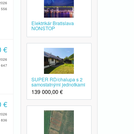
2026
556
Elektrikár Bratislava
NONSTOP
0
€
2026
647
SUPER RD/chalupa s 2
samostatnými jednotkami
139 000,00
€
0
€
2026
836