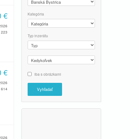
0
€
Kategória
2026
223
Typ inzerátu
0
€
iba s obrázkami
2026
614
Vyhľadať
2026