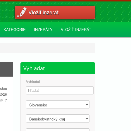
Vložiť inzerát
KATEGORIE
INZERÁTY
VLOŽIŤ INZERÁT
Výhľadať
Vyhľadať
odou
2026
7