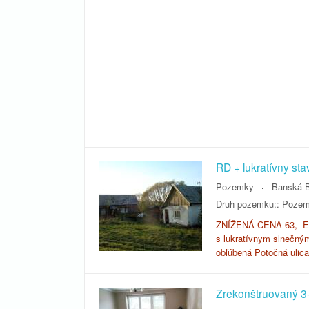
RD + lukratívny s
Pozemky
Banská B
Druh pozemku::
Pozem
ZNÍŽENÁ CENA 63,- Eu
s lukratívnym slnečn
obľúbená Potočná ulica
Zrekonštruovaný 3-i