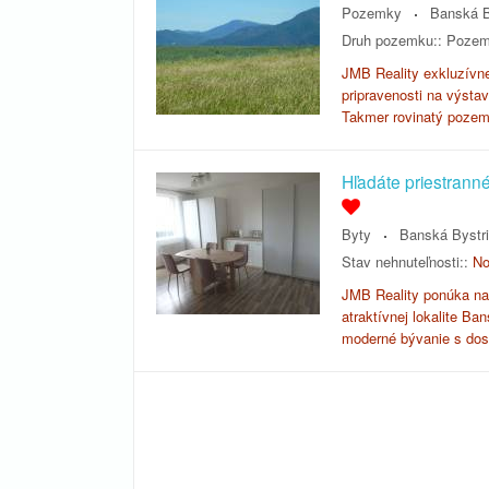
Pozemky
Banská B
Druh pozemku::
Pozem
JMB Reality exkluzívn
pripravenosti na výsta
Takmer rovinatý pozem
Hľadáte priestrann
Byty
Banská Bystr
Stav nehnuteľnosti::
No
JMB Reality ponúka na 
atraktívnej lokalite Ba
moderné bývanie s dos