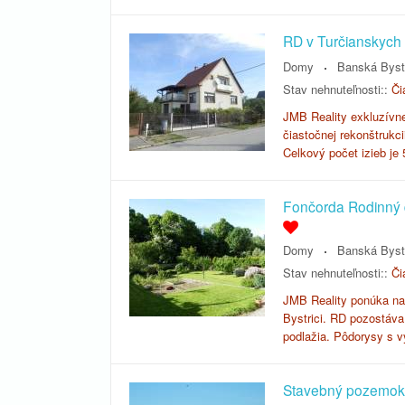
RD v Turčianskych 
Domy
Banská Byst
Stav nehnuteľnosti::
Či
JMB Reality exkluzívn
čiastočnej rekonštrukci
Celkový počet izieb je
Fončorda Rodinný 
Domy
Banská Byst
Stav nehnuteľnosti::
Či
JMB Reality ponúka na 
Bystrici. RD pozostáv
podlažia. Pôdorysy s 
Stavebný pozemok v