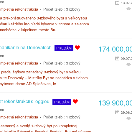
ica
13.07.
mpletná rekonštrukcia
Počet izieb::
3 izbový
a zrekonštruovaného 3-izbového bytu s veľkorysou
očarí každého kto hľadá bývanie v tichom a zelenom
sa nachádza v kúpeľnom meste Bru
174 000,0
podnikanie na Donovaloch
PREDÁM
ica
09.07.
mpletná rekonštrukcia
Počet izieb::
3 izbový
predaj štýlovo zariadený 3-izbový byt s veľkou
kalite Donovaly – Mistríky.Byt sa nachádza v tichom
v bytovom dome AD Spiežovec, le
139 900,0
t rekonštrukcii s loggiou
PREDÁM
ica
29.06.
mpletná rekonštrukcia
Počet izieb::
1 izbový
estranný a svetlý 1-izbový byt po kompletnej
nej lokalite Sásová v Banskej Bystrici. Byt má výmeru