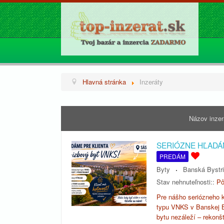
Hlavná stránka
Inzeráty
Názov inze
SERIÓZNE HĽADÁ
PREDÁM
Byty
Banská Bystr
Stav nehnuteľnosti::
Pô
Pre nášho seriózneho k
typu VNKS v Banskej B
bytu nezáleží – rekonš