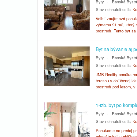
Byty
Banská Bystr
Stav nehnuteľnosti::
Ko
Veľmi zaujímavá ponuk
výmerou 91 m2, ktorý 
prostredí. Tento byt 
Byt na bývanie aj 
Byty
Banská Bystr
Stav nehnuteľnosti::
Ko
JMB Reality ponúka na 
terasou v obľúbenej lo
prostredí pod lesom, 
1-izb. byt po komple
Byty
Banská Bystr
Stav nehnuteľnosti::
Ko
Ponúkame na predaj pri
rekonštrukcii v obľúbe