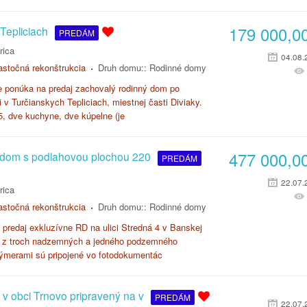
179 000,0
Tepliciach
PREDÁM
rica
04.08.
astočná rekonštrukcia
Druh domu::
Rodinné domy
e ponúka na predaj zachovalý rodinný dom po
i v Turčianskych Tepliciach, miestnej časti Diviaky.
 5, dve kuchyne, dve kúpelne (je
477 000,0
dom s podlahovou plochou 220
PREDÁM
22.07.
rica
astočná rekonštrukcia
Druh domu::
Rodinné domy
predaj exkluzívne RD na ulici Stredná 4 v Banskej
a z troch nadzemných a jedného podzemného
výmerami sú pripojené vo fotodokumentác
 obci Trnovo pripravený na v
PREDÁM
22.07.