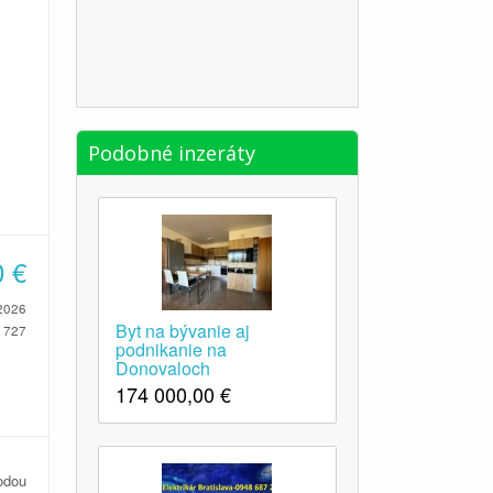
Podobné inzeráty
0
€
2026
Byt na bývanie aj
727
podnikanie na
Donovaloch
174 000,00
€
odou