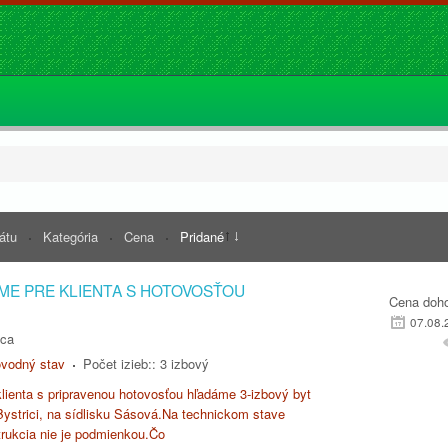
rátu
Kategória
Cena
Pridané
ME PRE KLIENTA S HOTOVOSŤOU
Cena doh
07.08.
ica
vodný stav
Počet izieb::
3 izbový
lienta s pripravenou hotovosťou hľadáme 3-izbový byt
ystrici, na sídlisku Sásová.Na technickom stave
trukcia nie je podmienkou.Čo