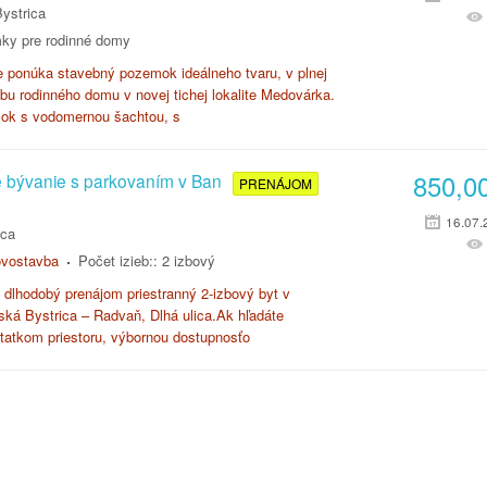
ystrica
ky pre rodinné domy
e ponúka stavebný pozemok ideálneho tvaru, v plnej
vbu rodinného domu v novej tichej lokalite Medovárka.
ok s vodomernou šachtou, s
850,0
é bývanie s parkovaním v Ban
PRENÁJOM
16.07.
ica
vostavba
Počet izieb::
2 izbový
dlhodobý prenájom priestranný 2-izbový byt v
nská Bystrica – Radvaň, Dlhá ulica.Ak hľadáte
tatkom priestoru, výbornou dostupnosťo