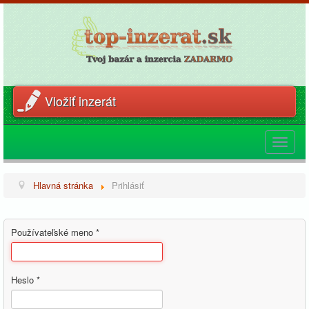
Vložiť inzerát
Toggle
navigat
Hlavná stránka
Prihlásiť
Používateľské meno
*
Heslo
*