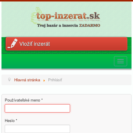
Vložiť inzerát
Toggle
navigat
Hlavná stránka
Prihlásiť
Používateľské meno
*
Heslo
*