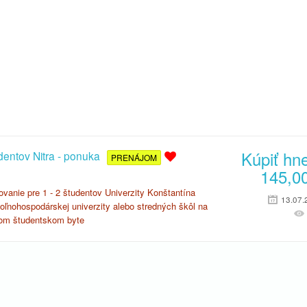
Kúpiť hn
dentov Nitra - ponuka
PRENÁJOM
145,0
vanie pre 1 - 2 študentov Univerzity Konštantína
13.07.
poľnohospodárskej univerzity alebo stredných škôl na
om študentskom byte