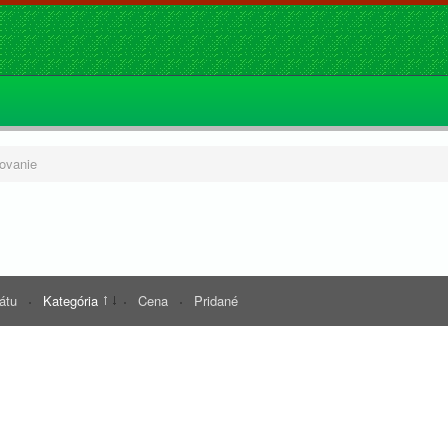
ovanie
rátu
Kategória
Cena
Pridané