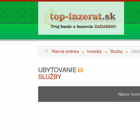
Hlavná stránka
Inzeráty
Služby
Ubyt
UBYTOVANIE
SLUŽBY
Názov inze