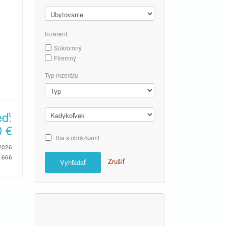
Inzerent:
Súkromný
Firemný
Typ inzerátu
eď:
0
€
iba s obrázkami
2026
666
Zrušiť
Vyhľadať