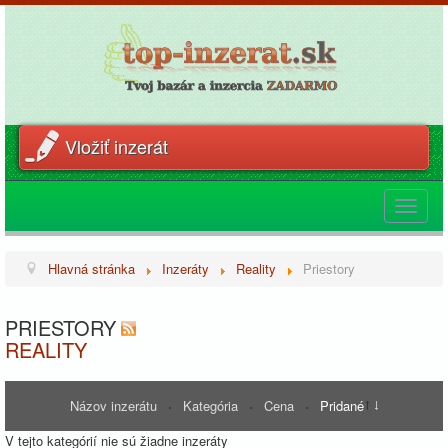
Vložiť inzerát
Toggle
navigat
Hlavná stránka
Inzeráty
Reality
Priestory
PRIESTORY
REALITY
Názov inzerátu
Kategória
Cena
Pridané
V tejto kategórií nie sú žiadne inzeráty