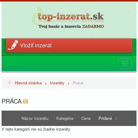
Vložiť inzerát
Toggle
navigat
Hlavná stránka
Inzeráty
Práca
PRÁCA
Názov inzerátu
Kategória
Cena
Pridané
V tejto kategórií nie sú žiadne inzeráty