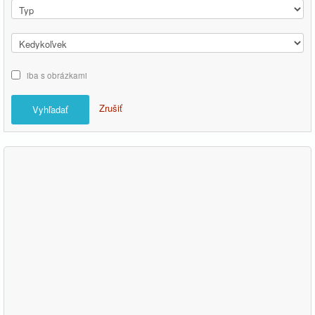
iba s obrázkami
Zrušiť
Vyhľadať