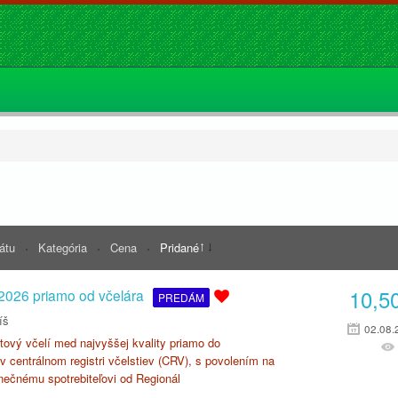
rátu
Kategória
Cena
Pridané
10,5
2026 priamo od včelára
PREDÁM
íš
02.08.
ový včelí med najvyššej kvality priamo do
v centrálnom registri včelstiev (CRV), s povolením na
nečnému spotrebiteľovi od Regionál