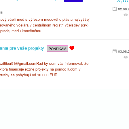
02.08.
íš
ový včelí med s výrezom medového plástu najvyššej
trovaného včelára v centrálnom registri včelstiev (crv),
y predaj medu konečnému
anie pre vaše projekty
PONÚKAM
03.08.
oczitibor51@gmail.comRád by som vás informoval, že
torá financuje rôzne projekty na pomoc ľuďom v
potreby sa pohybujú od 10 000 EUR