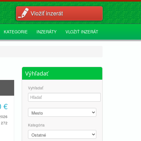
Vložiť inzerát
KATEGORIE
INZERÁTY
VLOŽIŤ INZERÁT
Výhľadať
Vyhľadať
0
€
2026
272
Kategória