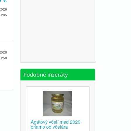
2026
285
2026
250
Podobné inzeráty
Agátový včelí med 2026
priamo od včelára