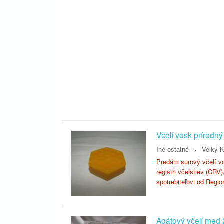
Včelí vosk prírodný
Iné ostatné
Veľký K
Predám surový včelí vo
registri včelstiev (CR
spotrebiteľovi od Regio
Agátový včelí med