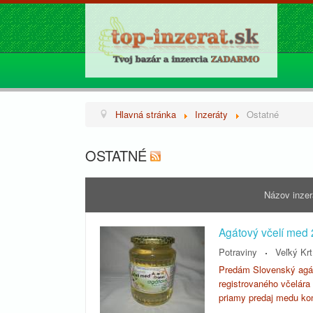
Hlavná stránka
Inzeráty
Ostatné
OSTATNÉ
Názov inze
Agátový včelí med 
Potraviny
Veľký Krt
Predám Slovenský agát
registrovaného včelára 
priamy predaj medu ko