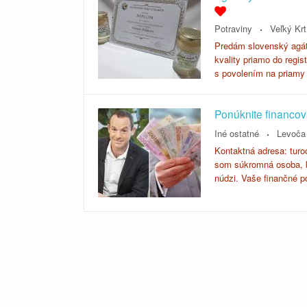
Potraviny
Veľký Krt
Predám slovenský agát
kvality priamo do regis
s povolením na priam
Ponúknite financov
Iné ostatné
Levoča
Kontaktná adresa: tur
som súkromná osoba, k
núdzi. Vaše finančné 