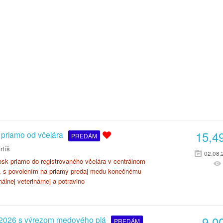
15,4
 priamo od včelára
PREDÁM
rtíš
02.08.
sk priamo do registrovaného včelára v centrálnom
V), s povolením na priamy predaj medu konečnému
nálnej veterinárnej a potravino
9,0
 2026 s výrezom medového plá
PREDÁM