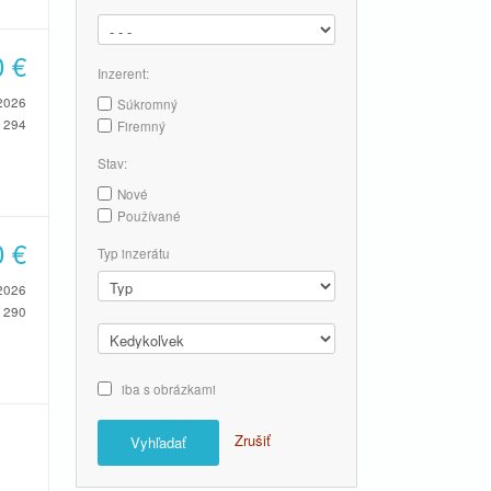
0
€
Inzerent:
2026
Súkromný
294
Firemný
Stav:
Nové
Používané
0
€
Typ inzerátu
2026
290
iba s obrázkami
Zrušiť
Vyhľadať