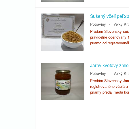
Sušený včelí peľ 2
Potraviny
Veľký Krt
Predám Slovenský sušen
pravidelne oceňovaný 1
priamo od registrované
Jarný kvetový zmie
Potraviny
Veľký Krt
Predám Slovenský Jarn
registrovaného včelára 
priamy predaj medu ko