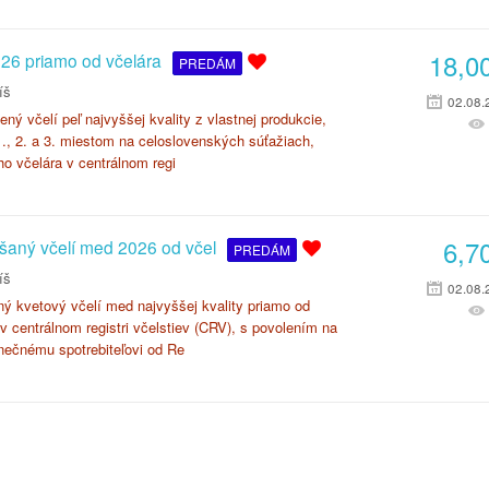
18,0
026 priamo od včelára
PREDÁM
íš
02.08.
ý včelí peľ najvyššej kvality z vlastnej produkcie,
., 2. a 3. miestom na celoslovenských súťažiach,
ho včelára v centrálnom regi
6,7
šaný včelí med 2026 od včel
PREDÁM
íš
02.08.
ý kvetový včelí med najvyššej kvality priamo od
v centrálnom registri včelstiev (CRV), s povolením na
nečnému spotrebiteľovi od Re