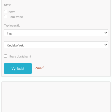
Stav:
Nové
Používané
Typ inzerátu
iba s obrázkami
Zrušiť
Vyhľadať