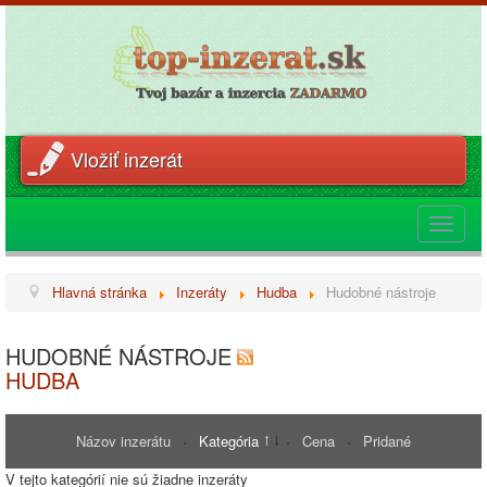
Vložiť inzerát
Toggle
navigat
Hlavná stránka
Inzeráty
Hudba
Hudobné nástroje
HUDOBNÉ NÁSTROJE
HUDBA
Názov inzerátu
Kategória
Cena
Pridané
V tejto kategórií nie sú žiadne inzeráty