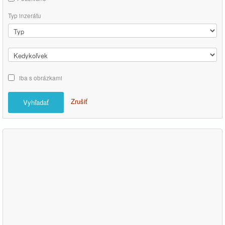
Typ inzerátu
iba s obrázkami
Zrušiť
Vyhľadať